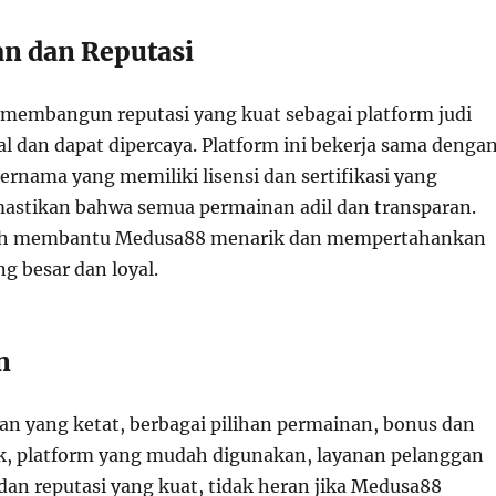
an dan Reputasi
membangun reputasi yang kuat sebagai platform judi
l dan dapat dipercaya. Platform ini bekerja sama denga
ernama yang memiliki lisensi dan sertifikasi yang
astikan bahwa semua permainan adil dan transparan.
elah membantu Medusa88 menarik dan mempertahankan
g besar dan loyal.
n
 yang ketat, berbagai pilihan permainan, bonus dan
, platform yang mudah digunakan, layanan pelanggan
 dan reputasi yang kuat, tidak heran jika Medusa88