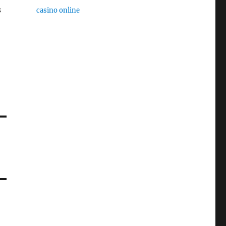
s
casino online