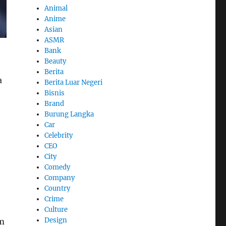
Animal
Anime
Asian
ASMR
Bank
Beauty
Berita
a
Berita Luar Negeri
Bisnis
Brand
Burung Langka
Car
Celebrity
CEO
City
Comedy
Company
Country
Crime
Culture
Design
m