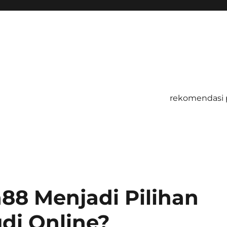
rekomendasi 
8 Menjadi Pilihan
di Online?