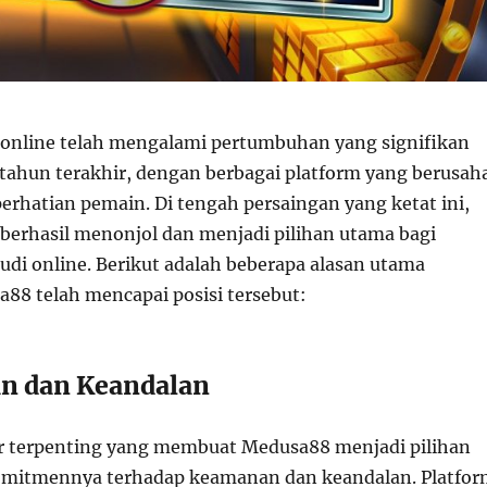
 online telah mengalami pertumbuhan yang signifikan
tahun terakhir, dengan berbagai platform yang berusah
erhatian pemain. Di tengah persaingan yang ketat ini,
 berhasil menonjol dan menjadi pilihan utama bagi
udi online. Berikut adalah beberapa alasan utama
8 telah mencapai posisi tersebut:
n dan Keandalan
or terpenting yang membuat Medusa88 menjadi pilihan
omitmennya terhadap keamanan dan keandalan. Platfor