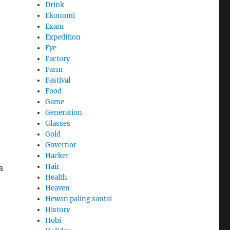
Drink
Ekonomi
Exam
Expedition
Eye
Factory
Farm
Fastival
Food
Game
Generation
Glasses
Gold
Governor
Hacker
Hair
a
Health
Heaven
Hewan paling santai
History
Hobi