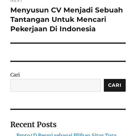
NEXT
Menyusun CV Menjadi Sebuah
Next
post:
Tantangan Untuk Mencari
Pekerjaan Di Indonesia
Cari
CARI
Recent Posts
Broto4D Resmi sebagai Pilihan Situs Toto