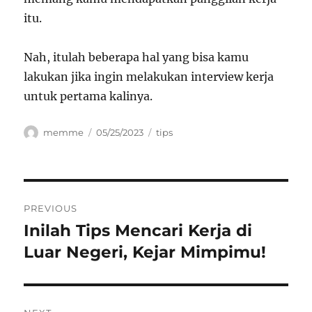
itu.
Nah, itulah beberapa hal yang bisa kamu
lakukan jika ingin melakukan interview kerja
untuk pertama kalinya.
Author
Posted
Categories
memme
05/25/2023
tips
on
Navigasi
PREVIOUS
pos
Inilah Tips Mencari Kerja di
Previous
post:
Luar Negeri, Kejar Mimpimu!