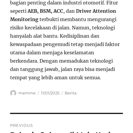
bagian penting dalam industri otomotif. Fitur
seperti
AEB, BSM, ACC
, dan
Driver Attention
Monitoring
terbukti membantu mengurangi
risiko kecelakaan di jalan. Namun, teknologi
hanyalah alat bantu. Kedisiplinan dan
kewaspadaan pengemudi tetap menjadi faktor
utama dalam menjaga keselamatan
berkendara. Dengan memadukan teknologi
dan tanggung jawab, jalan raya bisa menjadi
tempat yang lebih aman untuk semua.
Author
Posted
Categories
memme
11/01/2025
Berita
on
Navigasi
PREVIOUS
pos