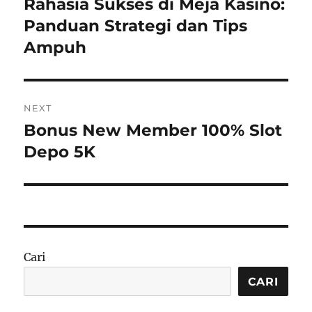
Rahasia Sukses di Meja Kasino:
Previous
post:
Panduan Strategi dan Tips
Ampuh
NEXT
Bonus New Member 100% Slot
Next
post:
Depo 5K
Cari
CARI