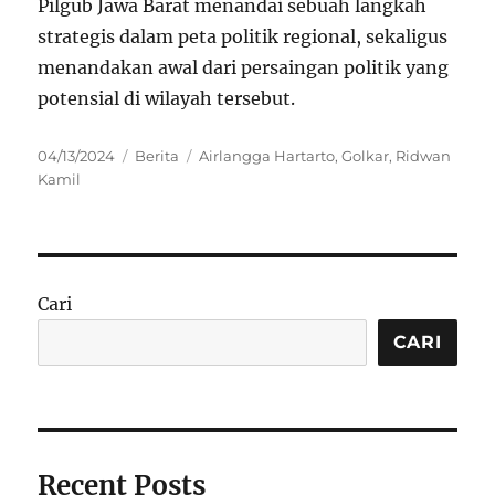
Pilgub Jawa Barat menandai sebuah langkah
strategis dalam peta politik regional, sekaligus
menandakan awal dari persaingan politik yang
potensial di wilayah tersebut.
Posted
Categories
Tags
04/13/2024
Berita
Airlangga Hartarto
,
Golkar
,
Ridwan
on
Kamil
Cari
CARI
Recent Posts