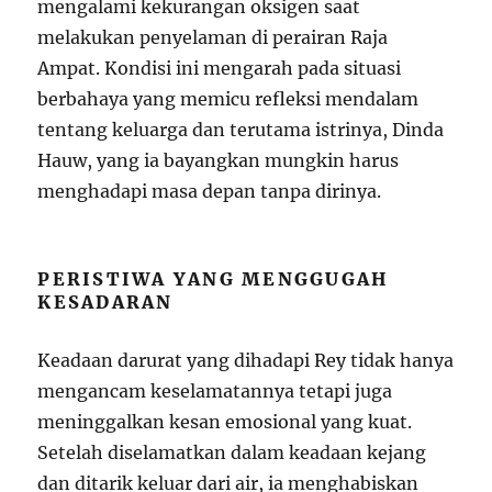
mengalami kekurangan oksigen saat
melakukan penyelaman di perairan Raja
Ampat. Kondisi ini mengarah pada situasi
berbahaya yang memicu refleksi mendalam
tentang keluarga dan terutama istrinya, Dinda
Hauw, yang ia bayangkan mungkin harus
menghadapi masa depan tanpa dirinya.
PERISTIWA YANG MENGGUGAH
KESADARAN
Keadaan darurat yang dihadapi Rey tidak hanya
mengancam keselamatannya tetapi juga
meninggalkan kesan emosional yang kuat.
Setelah diselamatkan dalam keadaan kejang
dan ditarik keluar dari air, ia menghabiskan