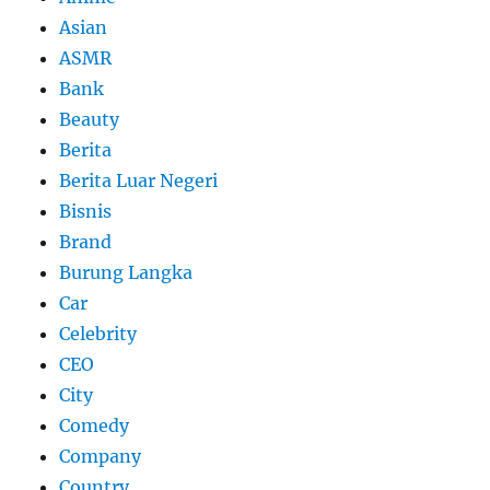
Asian
ASMR
Bank
Beauty
Berita
Berita Luar Negeri
Bisnis
Brand
Burung Langka
Car
Celebrity
CEO
City
Comedy
Company
Country