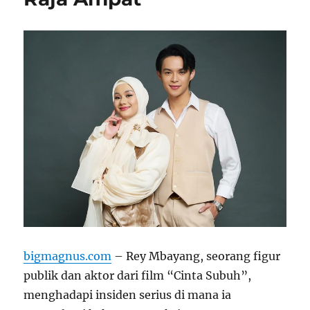
bigmagnus.com
– Rey Mbayang, seorang figur
publik dan aktor dari film “Cinta Subuh”,
menghadapi insiden serius di mana ia