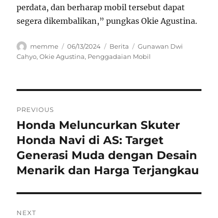
perdata, dan berharap mobil tersebut dapat
segera dikembalikan,” pungkas Okie Agustina.
Author
Posted
Categories
Tags
memme
06/13/2024
Berita
Gunawan Dwi
on
Cahyo
,
Okie Agustina
,
Penggadaian Mobil
Navigasi
PREVIOUS
pos
Honda Meluncurkan Skuter
Previous
post:
Honda Navi di AS: Target
Generasi Muda dengan Desain
Menarik dan Harga Terjangkau
NEXT