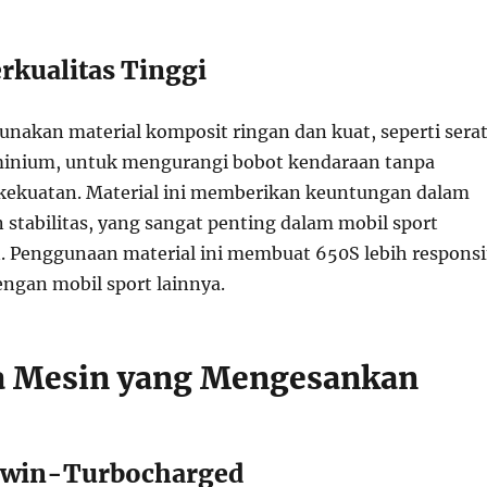
rkualitas Tinggi
akan material komposit ringan dan kuat, seperti sera
minium, untuk mengurangi bobot kendaraan tanpa
ekuatan. Material ini memberikan keuntungan dalam
 stabilitas, yang sangat penting dalam mobil sport
. Penggunaan material ini membuat 650S lebih responsi
ngan mobil sport lainnya.
a Mesin yang Mengesankan
Twin-Turbocharged