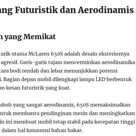
ang Futuristik dan Aerodinamis
n yang Memikat
 tarik utama McLaren 650S adalah desain eksteriornya
 agresif. Garis-garis tajam mencerminkan aerodinamika
tara bodi rendah dan lebar menunjukkan potensi
i. Bagian depan mobil dilengkapi lampu LED berbentuk
n kesan futuristik yang kuat.
tubuh yang sangat aerodinamis, 650S memaksimalkan
a untuk membantu pendinginan mesin dan meningkatkan
in ini membuat mobil tetap stabil pada kecepatan tinggi
en dalam hal konsumsi bahan bakar.