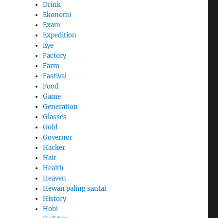
Drink
Ekonomi
Exam
i
Expedition
Eye
Factory
Farm
Fastival
Food
Game
Generation
Glasses
Gold
Governor
Hacker
Hair
Health
Heaven
Hewan paling santai
History
Hobi