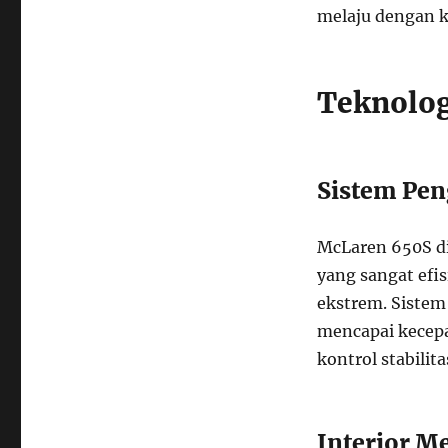
melaju dengan k
Teknolog
Sistem Pe
McLaren 650S d
yang sangat efi
ekstrem. Sistem
mencapai kecepat
kontrol stabili
Interior M