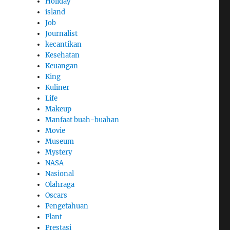
Holiday
island
Job
Journalist
kecantikan
Kesehatan
Keuangan
King
Kuliner
Life
Makeup
Manfaat buah-buahan
Movie
Museum
Mystery
NASA
Nasional
Olahraga
Oscars
Pengetahuan
Plant
Prestasi