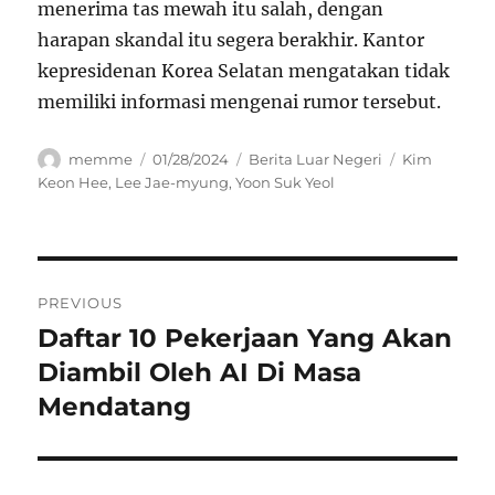
menerima tas mewah itu salah, dengan
harapan skandal itu segera berakhir. Kantor
kepresidenan Korea Selatan mengatakan tidak
memiliki informasi mengenai rumor tersebut.
Author
Posted
Categories
Tags
memme
01/28/2024
Berita Luar Negeri
Kim
on
Keon Hee
,
Lee Jae-myung
,
Yoon Suk Yeol
Navigasi
PREVIOUS
pos
Daftar 10 Pekerjaan Yang Akan
Previous
post:
Diambil Oleh AI Di Masa
Mendatang