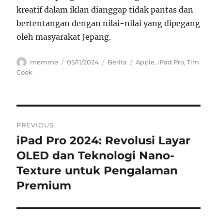
kreatif dalam iklan dianggap tidak pantas dan
bertentangan dengan nilai-nilai yang dipegang
oleh masyarakat Jepang.
Author
Posted
Categories
Tags
memme
05/11/2024
Berita
Apple
,
iPad Pro
,
Tim
on
Cook
Navigasi
PREVIOUS
pos
iPad Pro 2024: Revolusi Layar
Previous
post:
OLED dan Teknologi Nano-
Texture untuk Pengalaman
Premium