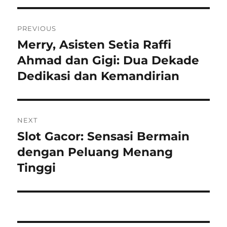
Navigasi
PREVIOUS
pos
Merry, Asisten Setia Raffi
Previous
post:
Ahmad dan Gigi: Dua Dekade
Dedikasi dan Kemandirian
NEXT
Slot Gacor: Sensasi Bermain
Next
post:
dengan Peluang Menang
Tinggi