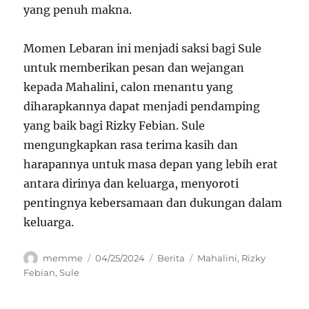
yang penuh makna.
Momen Lebaran ini menjadi saksi bagi Sule
untuk memberikan pesan dan wejangan
kepada Mahalini, calon menantu yang
diharapkannya dapat menjadi pendamping
yang baik bagi Rizky Febian. Sule
mengungkapkan rasa terima kasih dan
harapannya untuk masa depan yang lebih erat
antara dirinya dan keluarga, menyoroti
pentingnya kebersamaan dan dukungan dalam
keluarga.
Author
Posted
Categories
Tags
memme
04/25/2024
Berita
Mahalini
,
Rizky
on
Febian
,
Sule