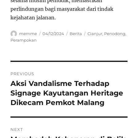
selama musim pemudik, memastikan
perlindungan bagi masyarakat dari tindak
kejahatan jalanan.
Author
Posted
Categories
Tags
memme
04/12/2024
Berita
Cianjur
,
Penodong
,
on
Perampokan
Navigasi
PREVIOUS
pos
Aksi Vandalisme Terhadap
Previous
post:
Signage Kayutangan Heritage
Dikecam Pemkot Malang
NEXT