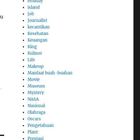
Holiday
island
Job
tu
Journalist
kecantikan
Kesehatan
Keuangan
King
n
Kuliner
Life
Makeup
Manfaat buah-buahan
Movie
i
Museum
Mystery
NASA
Nasional
Olahraga
Oscars
Pengetahuan
Plant
Prestasi