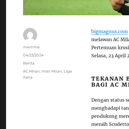
bigmagnus.com
melawan AC Mila
Author
memme
Pertemuan krusia
Posted
04/23/2024
Selasa, 23 April
on
Categories
Berita
Tags
AC Milan
,
Inter Milan
,
Liga
Italia
TEKANAN 
BAGI AC M
Dengan status s
menghadapi tan
pendukung merek
meraih Scudetto