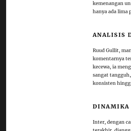
kemenangan untu
hanya ada lima p
ANALISIS 
Ruud Gullit, ma
komentarnya te
kecewa, ia meng
sangat tangguh
konsisten hingg
DINAMIKA
Inter, dengan c
terakhir, diangg