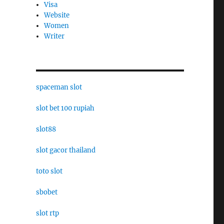
Visa
Website
Women
Writer
spaceman slot
slot bet 100 rupiah
slot88
slot gacor thailand
toto slot
sbobet
slot rtp