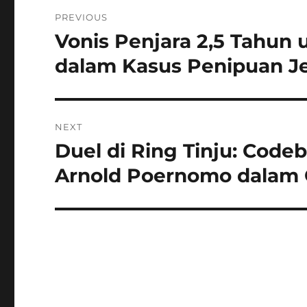
Navigasi
PREVIOUS
pos
Vonis Penjara 2,5 Tahun 
Previous
post:
dalam Kasus Penipuan Je
NEXT
Duel di Ring Tinju: Cod
Next
post:
Arnold Poernomo dalam C