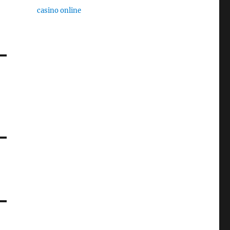
casino online