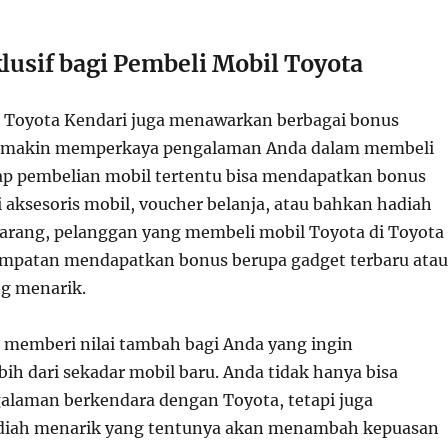
lusif bagi Pembeli Mobil Toyota
, Toyota Kendari juga menawarkan berbagai bonus
emakin memperkaya pengalaman Anda dalam membeli
iap pembelian mobil tertentu bisa mendapatkan bonus
 aksesoris mobil, voucher belanja, atau bahkan hadiah
 jarang, pelanggan yang membeli mobil Toyota di Toyota
empatan mendapatkan bonus berupa gadget terbaru atau
ng menarik.
 memberi nilai tambah bagi Anda yang ingin
ih dari sekadar mobil baru. Anda tidak hanya bisa
laman berkendara dengan Toyota, tetapi juga
iah menarik yang tentunya akan menambah kepuasan