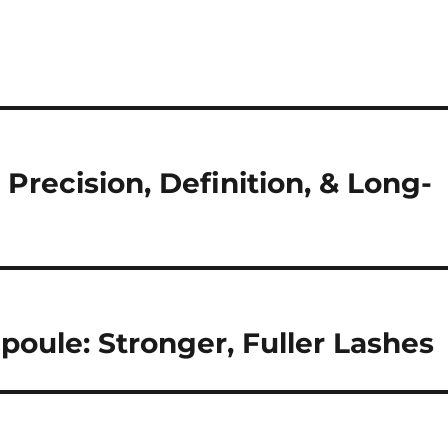
Precision, Definition, & Long-
oule: Stronger, Fuller Lashes