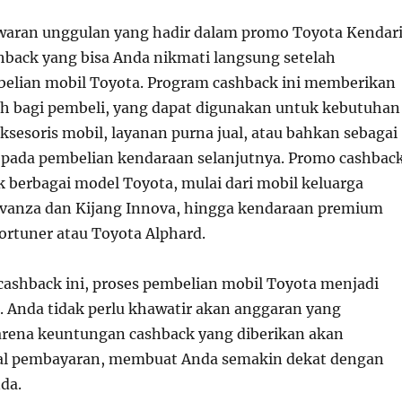
waran unggulan yang hadir dalam promo Toyota Kendar
hback yang bisa Anda nikmati langsung setelah
elian mobil Toyota. Program cashback ini memberikan
h bagi pembeli, yang dapat digunakan untuk kebutuhan
aksesoris mobil, layanan purna jual, atau bahkan sebagai
pada pembelian kendaraan selanjutnya. Promo cashbac
k berbagai model Toyota, mulai dari mobil keluarga
Avanza dan Kijang Innova, hingga kendaraan premium
ortuner atau Toyota Alphard.
ashback ini, proses pembelian mobil Toyota menjadi
u. Anda tidak perlu khawatir akan anggaran yang
ena keuntungan cashback yang diberikan akan
al pembayaran, membuat Anda semakin dekat dengan
da.