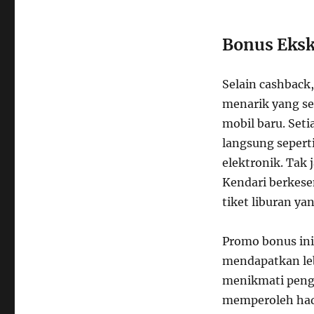
Bonus Eksk
Selain cashback
menarik yang s
mobil baru. Set
langsung seperti
elektronik. Tak
Kendari berkes
tiket liburan ya
Promo bonus ini
mendapatkan leb
menikmati penga
memperoleh had