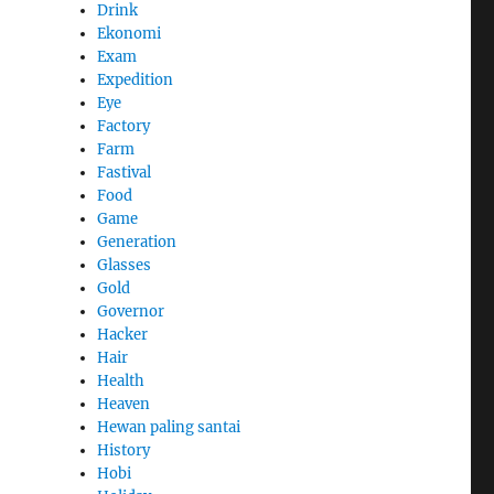
Drink
Ekonomi
Exam
Expedition
Eye
Factory
Farm
Fastival
Food
Game
Generation
Glasses
Gold
Governor
Hacker
Hair
Health
Heaven
Hewan paling santai
History
Hobi