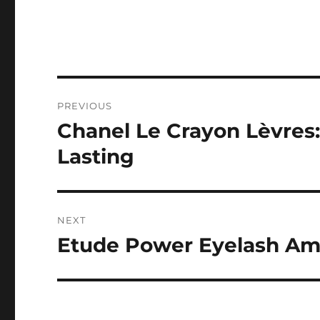
Navigasi
PREVIOUS
pos
Chanel Le Crayon Lèvres: 
Previous
post:
Lasting
NEXT
Etude Power Eyelash Amp
Next
post: