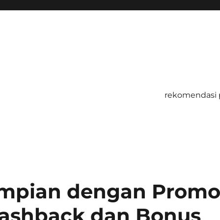
rekomendasi 
Impian dengan Prom
Cashback dan Bonus