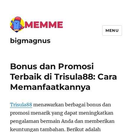
MENU
bigmagnus
Bonus dan Promosi
Terbaik di Trisula88: Cara
Memanfaatkannya
Trisula88
menawarkan berbagai bonus dan
promosi menarik yang dapat meningkatkan
pengalaman bermain Anda dan memberikan
keuntungan tambahan. Berikut adalah