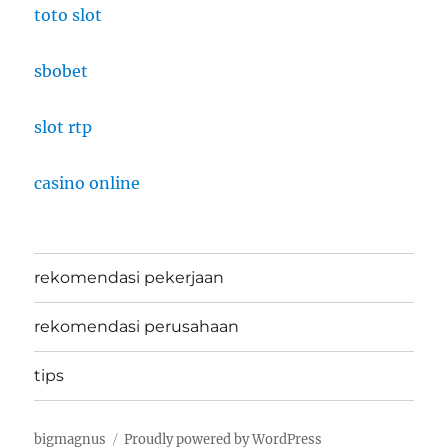
toto slot
sbobet
slot rtp
casino online
rekomendasi pekerjaan
rekomendasi perusahaan
tips
bigmagnus
Proudly powered by WordPress