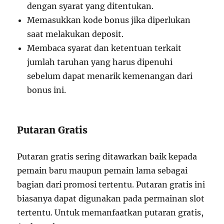
dengan syarat yang ditentukan.
Memasukkan kode bonus jika diperlukan
saat melakukan deposit.
Membaca syarat dan ketentuan terkait
jumlah taruhan yang harus dipenuhi
sebelum dapat menarik kemenangan dari
bonus ini.
Putaran Gratis
Putaran gratis sering ditawarkan baik kepada
pemain baru maupun pemain lama sebagai
bagian dari promosi tertentu. Putaran gratis ini
biasanya dapat digunakan pada permainan slot
tertentu. Untuk memanfaatkan putaran gratis,