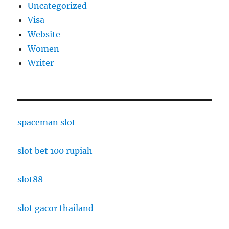
Uncategorized
Visa
Website
Women
Writer
spaceman slot
slot bet 100 rupiah
slot88
slot gacor thailand