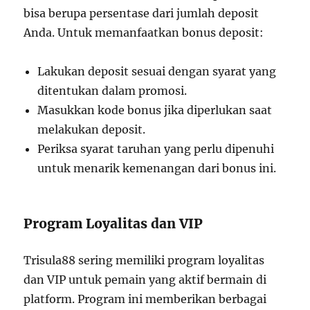
bisa berupa persentase dari jumlah deposit
Anda. Untuk memanfaatkan bonus deposit:
Lakukan deposit sesuai dengan syarat yang
ditentukan dalam promosi.
Masukkan kode bonus jika diperlukan saat
melakukan deposit.
Periksa syarat taruhan yang perlu dipenuhi
untuk menarik kemenangan dari bonus ini.
Program Loyalitas dan VIP
Trisula88 sering memiliki program loyalitas
dan VIP untuk pemain yang aktif bermain di
platform. Program ini memberikan berbagai