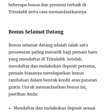
beberapa bonus dan promosi terbaik di
Trisula88 serta cara memanfaatkannya.
Bonus Selamat Datang
Bonus selamat datang adalah salah satu
penawaran paling menarik bagi pemain baru
yang mendaftar di Trisula88. Setelah
mendaftar dan melakukan deposit pertama,
pemain biasanya mendapatkan bonus
tambahan dalam bentuk kredit atau putaran
gratis. Untuk memanfaatkan bonus ini,
pastikan Anda:
Mendaftar dan melakukan deposit sesuai