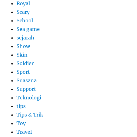
Royal
Scary
School
Sea game
sejarah
Show
Skin
Soldier
Sport
Suasana
Support
Teknologi
tips
Tips & Trik
Toy
Travel