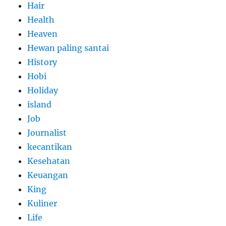
Hair
Health
Heaven
Hewan paling santai
History
Hobi
Holiday
island
Job
Journalist
kecantikan
Kesehatan
Keuangan
King
Kuliner
Life