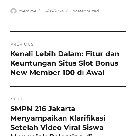
Author
Posted
Categories
memme
06/07/2024
Uncategorized
on
Navigasi
PREVIOUS
pos
Kenali Lebih Dalam: Fitur dan
Previous
post:
Keuntungan Situs Slot Bonus
New Member 100 di Awal
NEXT
SMPN 216 Jakarta
Next
post:
Menyampaikan Klarifikasi
Setelah Video Viral Siswa