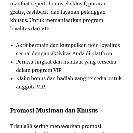
manfaat seperti bonus eksklusif, putaran
gratis, cashback, dan layanan pelanggan
khusus. Untuk memanfaatkan program
loyalitas dan VIP:
Aktif bermain dan kumpulkan poin loyalitas
sesuai dengan aktivitas Anda di platform.
Periksa tingkat dan manfaat yang tersedia
dalam program VIP.
Klaim bonus dan hadiah yang tersedia untuk
anggota VIP.
Promosi Musiman dan Khusus
Trisula88 sering menawarkan promosi