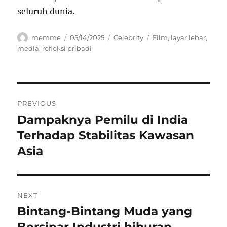
seluruh dunia.
Author
Posted
Categories
Tags
memme
05/14/2025
Celebrity
Film
,
layar lebar
,
on
media
,
refleksi pribadi
Navigasi
PREVIOUS
pos
Dampaknya Pemilu di India
Previous
post:
Terhadap Stabilitas Kawasan
Asia
NEXT
Bintang-Bintang Muda yang
Next
post:
Bersinar Industri hiburan